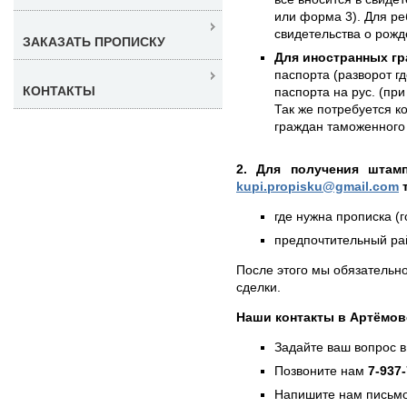
или форма 3). Для ре
свидетельства о рожд
ЗАКАЗАТЬ ПРОПИСКУ
Для иностранных гр
паспорта (разворот г
КОНТАКТЫ
паспорта на рус. (при
Так же потребуется к
граждан таможенного 
2. Для получения штам
kupi.propisku@gmail.com
т
где нужна прописка (г
предпочтительный рай
После этого мы обязательно
сделки.
Наши контакты в Артёмов
Задайте ваш вопрос в
Позвоните нам
7-937
Напишите нам письмо