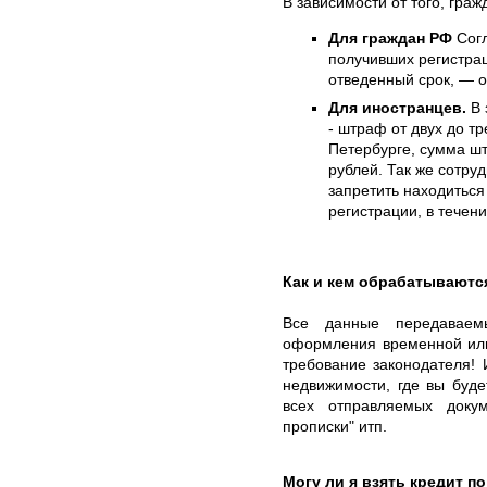
В зависимости от того, гра
Для граждан РФ
Согл
получивших регистра
отведенный срок, — о
Для иностранцев.
В 
- штраф от двух до тр
Петербурге, сумма шт
рублей. Так же сотру
запретить находиться
регистрации, в течен
Как и кем обрабатываютс
Все данные передаваем
оформления временной или
требование законодателя! 
недвижимости, где вы буде
всех отправляемых доку
прописки" итп.
Могу ли я взять кредит п